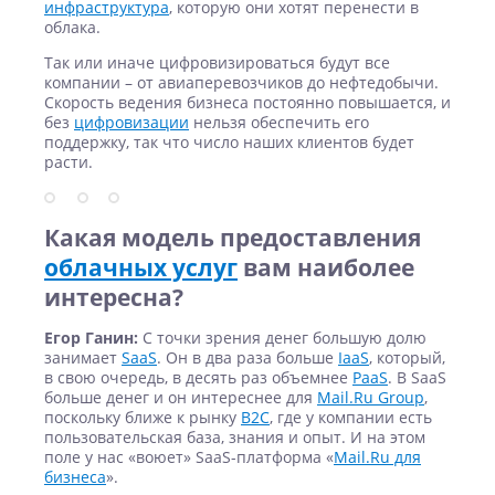
инфраструктура
, которую они хотят перенести в
облака.
Так или иначе цифровизироваться будут все
компании – от авиаперевозчиков до нефтедобычи.
Скорость ведения бизнеса постоянно повышается, и
без
цифровизации
нельзя обеспечить его
поддержку, так что число наших клиентов будет
расти.
Какая модель предоставления
облачных услуг
вам наиболее
интересна?
Егор Ганин:
С точки зрения денег большую долю
занимает
SaaS
. Он в два раза больше
IaaS
, который,
в свою очередь, в десять раз объемнее
PaaS
. В SaaS
больше денег и он интереснее для
Mail.Ru Group
,
поскольку ближе к рынку
В2С
, где у компании есть
пользовательская база, знания и опыт. И на этом
поле у нас «воюет» SaaS-платформа «
Mail.Ru для
бизнеса
».