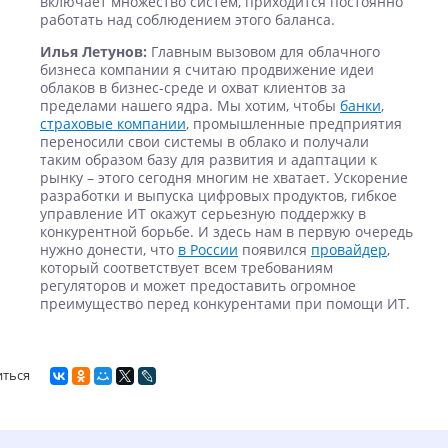
включает множество систем, приходится постоянно
работать над соблюдением этого баланса.
Илья Летунов:
Главным вызовом для облачного
бизнеса компании я считаю продвижение идеи
облаков в бизнес-среде и охват клиентов за
пределами нашего ядра. Мы хотим, чтобы
банки
,
страховые компании
, промышленные предприятия
переносили свои системы в облако и получали
таким образом базу для развития и адаптации к
рынку – этого сегодня многим не хватает. Ускорение
разработки и выпуска цифровых продуктов, гибкое
управление ИТ окажут серьезную поддержку в
конкурентной борьбе. И здесь нам в первую очередь
нужно донести, что
в России
появился
провайдер
,
который соответствует всем требованиям
регуляторов и может предоставить огромное
преимущество перед конкурентами при помощи ИТ.
иться