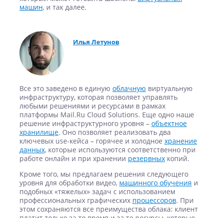
машин
, и так далее.
Илья Летунов
Все это заведено в единую
облачную
виртуальную
инфраструктуру, которая позволяет управлять
любыми решениями и ресурсами в рамках
платформы Mail.Ru Cloud Solutions. Еще одно наше
решение инфраструктурного уровня –
объектное
хранилище
. Оно позволяет реализовать два
ключевых use-кейса – горячее и холодное
хранение
данных
, которые используются соответственно при
работе онлайн и при хранении
резервных
копий.
Кроме того, мы предлагаем решения следующего
уровня для обработки видео,
машинного обучения
и
подобных «тяжелых» задач с использованием
профессиональных графических
процессоров
. При
этом сохраняются все преимущества облака: клиент
платит только за то время и за те ресурсы, которые