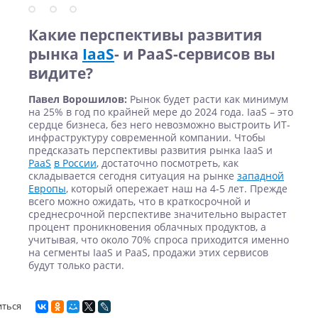
Какие перспективы развития
рынка
IaaS
- и PaaS-сервисов вы
видите?
Павел Ворошилов:
Рынок будет расти как минимум
на 25% в год по крайней мере до 2024 года. IaaS – это
сердце бизнеса, без него невозможно выстроить ИТ-
инфраструктуру современной компании. Чтобы
предсказать перспективы развития рынка IaaS и
PaaS
в России
, достаточно посмотреть, как
складывается сегодня ситуация на рынке
западной
Европы
, который опережает наш на 4-5 лет. Прежде
всего можно ожидать, что в краткосрочной и
среднесрочной перспективе значительно вырастет
процент проникновения облачных продуктов, а
учитывая, что около 70% спроса приходится именно
на сегменты IaaS и PaaS, продажи этих сервисов
будут только расти.
иться