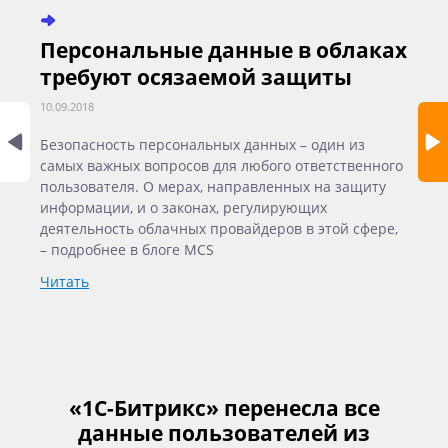
Персональные данные в облаках
К
требуют осязаемой защиты
с
10.09.2018
10.
Безопасность персональных данных – один из
45
самых важных вопросов для любого ответственного
ко
пользователя. О мерах, направленных на защиту
Ku
информации, и о законах, регулирующих
ра
деятельность облачных провайдеров в этой сфере,
ко
– подробнее в блоге MCS
ка
MC
Читать
Чи
«1С-Битрикс» перенесла все
данные пользователей из