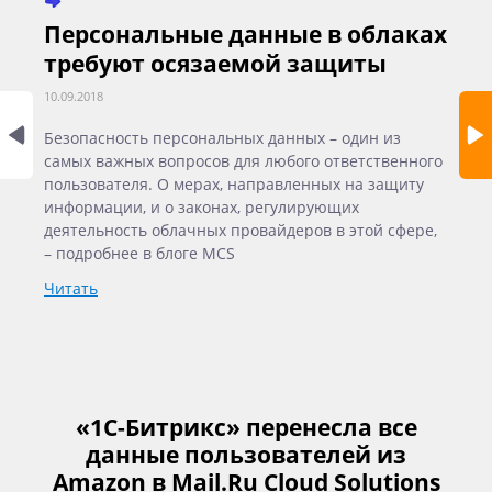
Персональные данные в облаках
К
требуют осязаемой защиты
с
10.09.2018
10.
Безопасность персональных данных – один из
45
самых важных вопросов для любого ответственного
ко
пользователя. О мерах, направленных на защиту
Ku
информации, и о законах, регулирующих
ра
деятельность облачных провайдеров в этой сфере,
ко
– подробнее в блоге MCS
ка
MC
Читать
Чи
«1С-Битрикс» перенесла все
данные пользователей из
Amazon в Mail.Ru Cloud Solutions