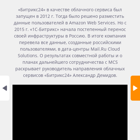
«Битрикс24» в качестве облачного сервиса был
запущен в 2012 г. Тогда было решено разместить
данные пользователей в Amazon Web Services. Но с
2015 г. «1С-Битрикс» начала постепенный перенос
своей инфраструктуры в Россию. В итоге компания
перевела все данные, созданные российскими
пользователями, в дата-центры Mail.Ru Cloud
Solutions. О результатах совместной работы и о
планах дальнейшего сотрудничества с MCS
раскрывает руководитель направления облачных
сервисов «Битрикс24» Александр Демидов.