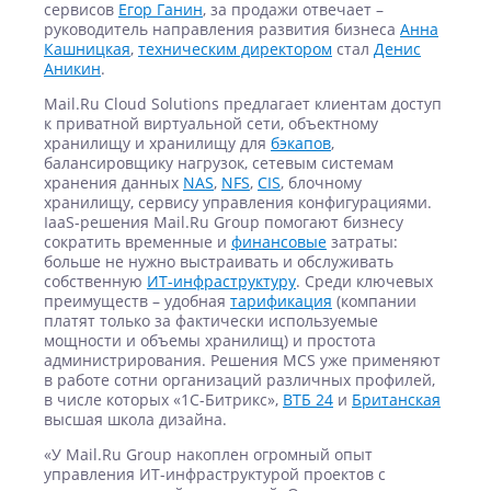
сервисов
Егор Ганин
, за продажи отвечает –
руководитель направления развития бизнеса
Анна
Кашницкая
,
техническим директором
стал
Денис
Аникин
.
Mail.Ru Cloud Solutions предлагает клиентам доступ
к приватной виртуальной сети, объектному
хранилищу и хранилищу для
бэкапов
,
балансировщику нагрузок, сетевым системам
хранения данных
NAS
,
NFS
,
CIS
, блочному
хранилищу, сервису управления конфигурациями.
IaaS-решения Mail.Ru Group помогают бизнесу
сократить временные и
финансовые
затраты:
больше не нужно выстраивать и обслуживать
собственную
ИТ-инфраструктуру
. Среди ключевых
преимуществ – удобная
тарификация
(компании
платят только за фактически используемые
мощности и объемы хранилищ) и простота
администрирования. Решения MCS уже применяют
в работе сотни организаций различных профилей,
в числе которых «1С-Битрикс»,
ВТБ 24
и
Британская
высшая школа дизайна.
«У Mail.Ru Group накоплен огромный опыт
управления ИТ-инфраструктурой проектов с