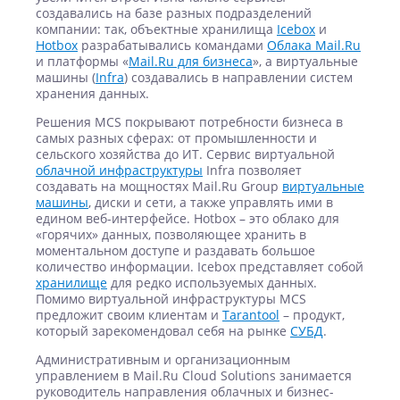
создавались на базе разных подразделений
компании: так, объектные хранилища
Icebox
и
Hotbox
разрабатывались командами
Облака Mail.Ru
и платформы «
Mail.Ru для бизнеса
», а виртуальные
машины (
Infra
) создавались в направлении систем
хранения данных.
Решения MCS покрывают потребности бизнеса в
самых разных сферах: от промышленности и
сельского хозяйства до ИТ. Сервис виртуальной
облачной инфраструктуры
Infra позволяет
создавать на мощностях Mail.Ru Group
виртуальные
машины
, диски и сети, а также управлять ими в
едином веб-интерфейсе. Hotbox – это облако для
«горячих» данных, позволяющее хранить в
моментальном доступе и раздавать большое
количество информации. Icebox представляет собой
хранилище
для редко используемых данных.
Помимо виртуальной инфраструктуры MCS
предложит своим клиентам и
Tarantool
– продукт,
который зарекомендовал себя на рынке
СУБД
.
Административным и организационным
управлением в Mail.Ru Cloud Solutions занимается
руководитель направления облачных и бизнес-